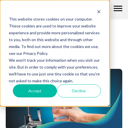
This website stores cookies on your computer.
These cookies are used to improve your website
THE FLOW
experience and provide more personalized services
to you, both on this website and through other
media. To find out more about the cookies we use,
Il magazine dell’acqua pura
see our Privacy Policy.
We won't track your information when you visit our
site. But in order to comply with your preferences,
we'll have to use just one tiny cookie so that you're
not asked to make this choice again.
Accept
Decline